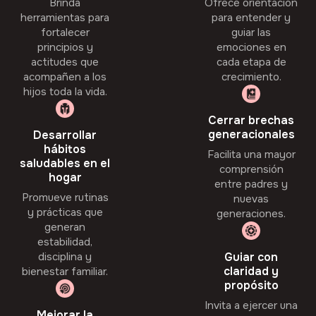
Brinda
Ofrece orientación
herramientas para
para entender y
fortalecer
guiar las
principios y
emociones en
actitudes que
cada etapa de
acompañen a los
crecimiento.
hijos toda la vida.
Cerrar brechas
generacionales
Desarrollar
hábitos
Facilita una mayor
saludables en el
comprensión
hogar
entre padres y
Promueve rutinas
nuevas
y prácticas que
generaciones.
generan
estabilidad,
disciplina y
Guiar con
claridad y
bienestar familiar.
propósito
Invita a ejercer una
Mejorar la