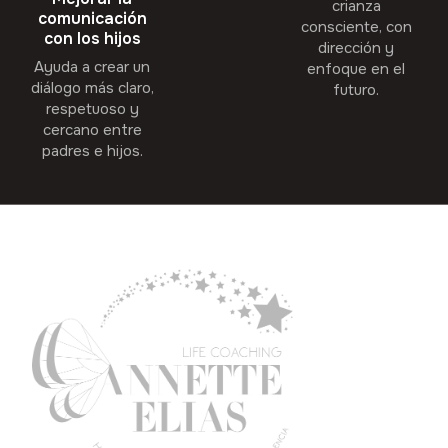
crianza
comunicación
consciente, con
con los hijos
dirección y
Ayuda a crear un
enfoque en el
diálogo más claro,
futuro.
respetuoso y
cercano entre
padres e hijos.